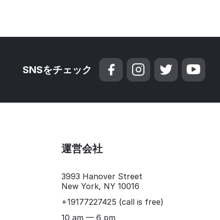
SNSをチェック
運営会社
3993 Hanover Street
New York, NY 10016
+19177227425
(call is free)
10 am — 6 pm